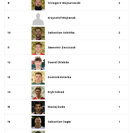
8
Grzegorz Wojnarowski
2
9
Krzysztof Wojtanek
2
10
Sebastian Sobótka
2
11
Sławomir Zeszczuk
1
12
Dawid Chlebda
1
13
Dominik Koterba
1
14
Eryk Szkred
1
15
Maciej Duda
1
16
Sebastian Jagła
1