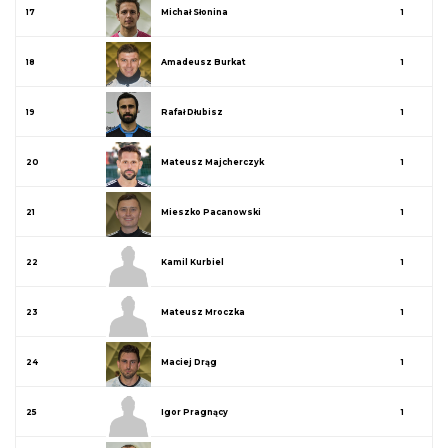
17
Michał Słonina
1
18
Amadeusz Burkat
1
19
Rafał Dłubisz
1
20
Mateusz Majcherczyk
1
21
Mieszko Pacanowski
1
22
Kamil Kurbiel
1
23
Mateusz Mroczka
1
24
Maciej Drąg
1
25
Igor Pragnący
1