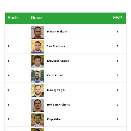
Ranking
Gracz
MVP
1
Marcin Makuch
3
2
Jan Stachura
3
3
Krzysztof Zając
3
4
Karol Kuraś
2
5
Maciej Rogóż
2
6
Bohdan Hryhoriv
2
7
Filip Kliber
2