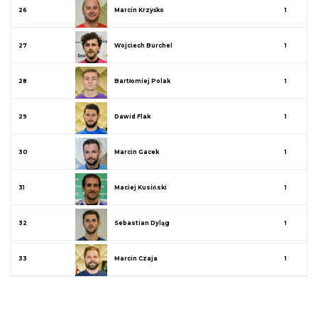
26
Marcin Krzyśko
1
27
Wojciech Burchel
1
28
Bartłomiej Polak
1
29
Dawid Flak
1
30
Marcin Gacek
1
31
Maciej Kusiński
1
32
Sebastian Dyląg
1
33
Marcin Czaja
1