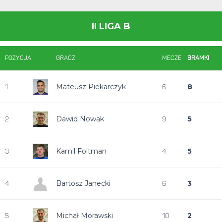
II LIGA B
POZYCJA
GRACZ
MECZE
BRAMKI
Mateusz Piekarczyk
8
1
6
Dawid Nowak
5
2
9
Kamil Foltman
5
3
4
Bartosz Janecki
3
4
6
Michał Morawski
2
5
10