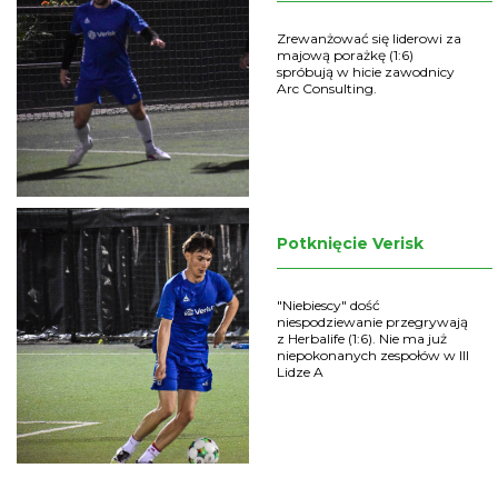
Zrewanżować się liderowi za
majową porażkę (1:6)
spróbują w hicie zawodnicy
Arc Consulting.
Potknięcie Verisk
"Niebiescy" dość
niespodziewanie przegrywają
z Herbalife (1:6). Nie ma już
niepokonanych zespołów w III
Lidze A