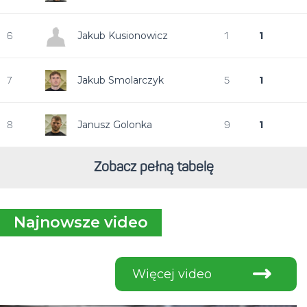
Jakub Kusionowicz
1
6
1
Jakub Smolarczyk
1
7
5
Janusz Golonka
1
8
9
Zobacz pełną tabelę
Najnowsze video
Więcej video