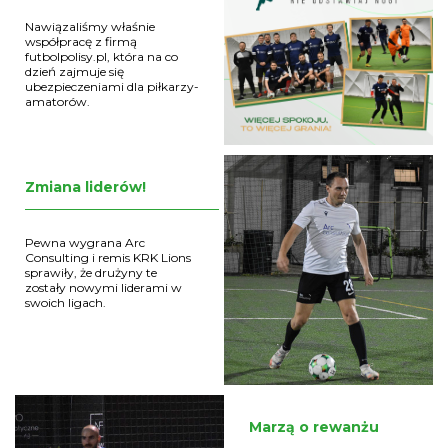
Nawiązaliśmy właśnie
współpracę z firmą
futbolpolisy.pl, która na co
dzień zajmuje się
ubezpieczeniami dla piłkarzy-
amatorów.
Zmiana liderów!
Pewna wygrana Arc
Consulting i remis KRK Lions
sprawiły, że drużyny te
zostały nowymi liderami w
swoich ligach.
Marzą o rewanżu