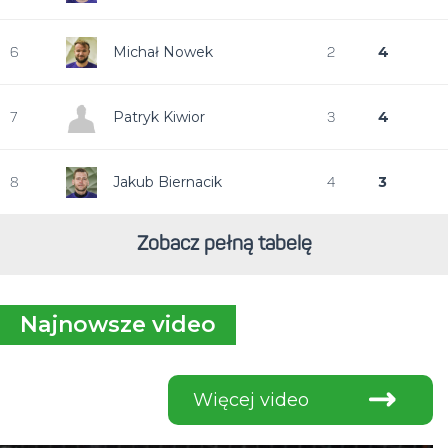
Michał Nowek
4
6
2
Patryk Kiwior
4
7
3
Jakub Biernacik
3
8
4
Zobacz pełną tabelę
Najnowsze video
Więcej video