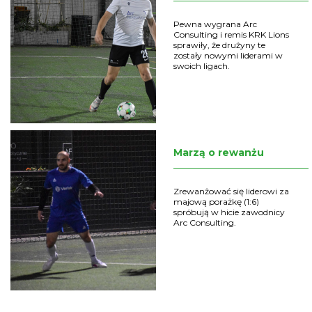
Pewna wygrana Arc
Consulting i remis KRK Lions
sprawiły, że drużyny te
zostały nowymi liderami w
swoich ligach.
Marzą o rewanżu
Zrewanżować się liderowi za
majową porażkę (1:6)
spróbują w hicie zawodnicy
Arc Consulting.