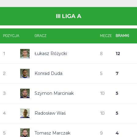
III LIGA A
POZYCJA
GRACZ
MECZE
BRAMKI
Łukasz Różycki
12
1
8
Konrad Duda
7
2
5
Szymon Marciniak
5
3
10
Radosław Waś
5
4
10
Tomasz Marczak
4
5
9