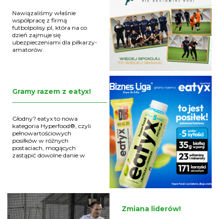
Nawiązaliśmy właśnie
współpracę z firmą
futbolpolisy.pl, która na co
dzień zajmuje się
ubezpieczeniami dla piłkarzy-
amatorów.
Gramy razem z eatyx!
Głodny? eatyx to nowa
kategoria Hyperfood®, czyli
pełnowartościowych
posiłków w różnych
postaciach, mogących
zastąpić dowolne danie w
ciągu dnia
Zmiana liderów!