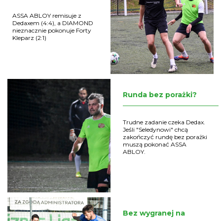
ASSA ABLOY remisuje z
Dedaxem (4:4), a DIAMOND
nieznacznie pokonuje Forty
Kleparz (2:1)
Runda bez porażki?
Trudne zadanie czeka Dedax.
Jeśli "Seledynowi" chcą
zakończyć rundę bez porażki
muszą pokonać ASSA
ABLOY.
Bez wygranej na