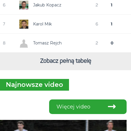
Jakub Kopacz
1
6
2
Karol Mik
1
7
6
Tomasz Rejch
0
8
2
Zobacz pełną tabelę
Najnowsze video
Więcej video