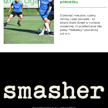
półmetku
Dziewięć meczów, cztery
remisy i pięć porażek - to
bilans State Street w rundzie
wiosennej. O przełamanie złej
passy "Niebiescy" powalczą
już w s...