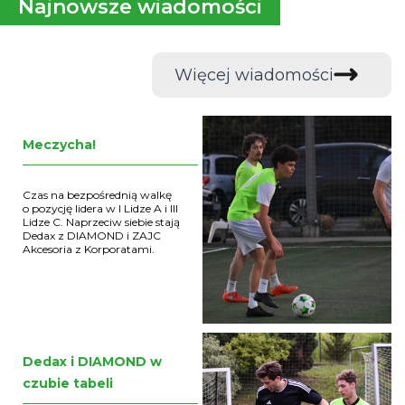
Najnowsze wiadomości
Więcej wiadomości
Meczycha!
Czas na bezpośrednią walkę
o pozycję lidera w I Lidze A i III
Lidze C. Naprzeciw siebie stają
Dedax z DIAMOND i ZAJC
Akcesoria z Korporatami.
Dedax i DIAMOND w
czubie tabeli