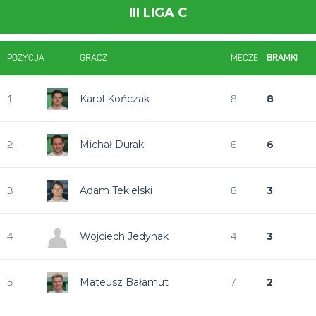
III LIGA C
POZYCJA
GRACZ
MECZE
BRAMKI
Karol Kończak
8
1
8
Michał Durak
6
2
6
Adam Tekielski
3
3
6
Wojciech Jedynak
3
4
4
Mateusz Bałamut
2
5
7