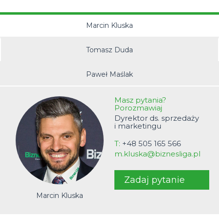
Electrosmart
MAXX vs. State Street
Marcin Kluska
Tomasz Duda
Paweł Maślak
Masz pytania?
Porozmawiaj
Dyrektor ds. sprzedaży
i marketingu
T:
+48 505 165 566
m.kluska@biznesliga.pl
Zadaj pytanie
Marcin Kluska