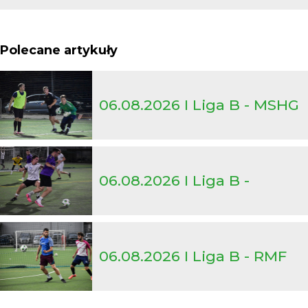
Polecane artykuły
06.08.2026 I Liga B - MSHG
vs. GEO-ZENIT/Smasher
06.08.2026 I Liga B -
Express Car Rental vs.
06.08.2026 I Liga B - RMF