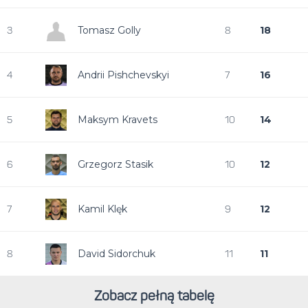
Tomasz Golly
18
3
8
Andrii Pishchevskyi
16
4
7
Maksym Kravets
14
5
10
Grzegorz Stasik
12
6
10
Kamil Klęk
12
7
9
David Sidorchuk
11
8
11
Zobacz pełną tabelę