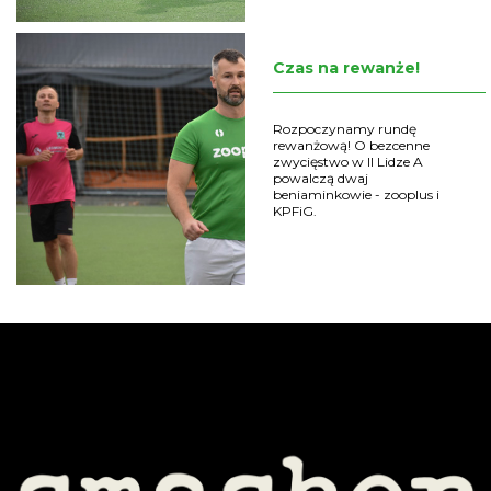
Czas na rewanże!
Rozpoczynamy rundę
rewanżową! O bezcenne
zwycięstwo w II Lidze A
powalczą dwaj
beniaminkowie - zooplus i
KPFiG.