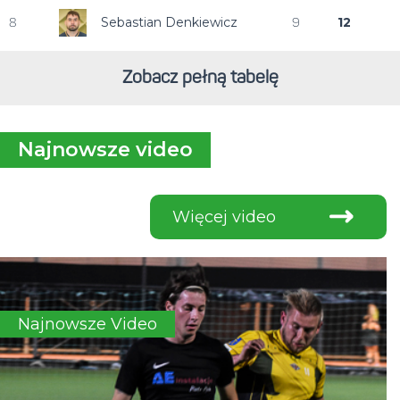
Sebastian Denkiewicz
12
8
9
Zobacz pełną tabelę
Najnowsze video
Więcej video
Najnowsze Video