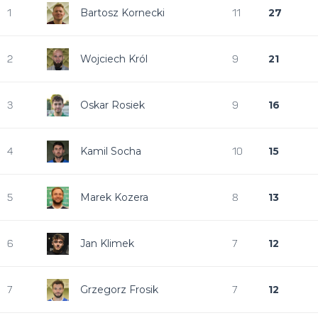
Bartosz Kornecki
27
1
11
Wojciech Król
21
2
9
Oskar Rosiek
16
3
9
Kamil Socha
15
4
10
Marek Kozera
13
5
8
Jan Klimek
12
6
7
Grzegorz Frosik
12
7
7