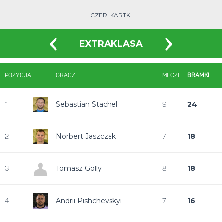
CZER. KARTKI
EXTRAKLASA
POZYCJA
GRACZ
MECZE
BRAMKI
Sebastian Stachel
24
1
9
Norbert Jaszczak
18
2
7
Tomasz Golly
18
3
8
Andrii Pishchevskyi
16
4
7