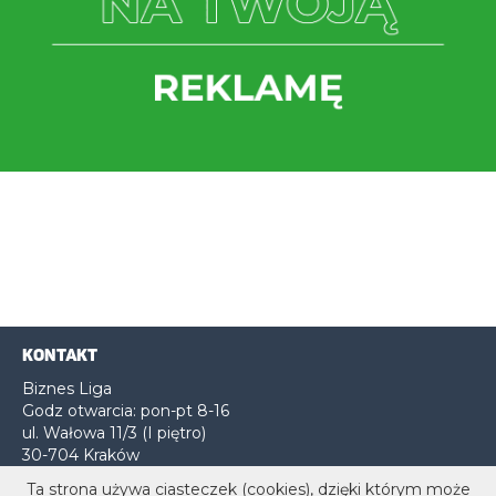
KONTAKT
Biznes Liga
Godz otwarcia: pon-pt 8-16
ul. Wałowa 11/3 (I piętro)
30-704 Kraków
Ta strona używa ciasteczek (cookies), dzięki którym może