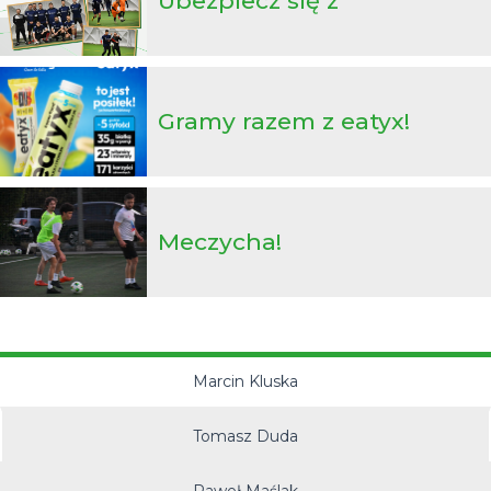
Ubezpiecz się z
futbolpolisy.pl!
Gramy razem z eatyx!
Meczycha!
Marcin Kluska
Tomasz Duda
Paweł Maślak